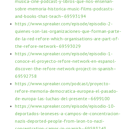
musica-cine-podcast-y-libros-que-nos-ensenan-
sobre-memoria-historica-music-films-podcasts-
and-books-that-teach–69593194
https://www.spreaker.com/episode/episodio-2-
quienes-son-las-organizaciones-que-forman-parte-
de-la-red-refore-which-organisations-are-part-of-
the-refore-network–69593029
https://www.spreaker.com/episode/episodio-1-
conoce-el-proyecto-refore-network-en-espanol-
discover-the-refore-network-project-in-spanish–
69592758
https://www.spreaker.com/podcast/proyecto-
refore-memoria-democratica-europea-el-pasado-
de-europa-las-luchas-del-presente–6699100
https://www.spreaker.com/episode/episodio-10-
deportados-leoneses-a-campos-de-concentracion-
nazis-deported-people-from-leon-to-nazi-
concentration-camps-in-spanish–69593243