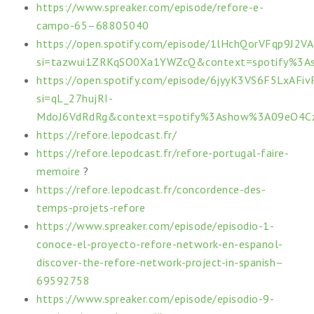
https://www.spreaker.com/episode/refore-e-
campo-65–68805040
https://open.spotify.com/episode/1lHchQorVFqp9J2
si=tazwui1ZRKqSO0Xa1YWZcQ&context=spotify%
https://open.spotify.com/episode/6jyyK3VS6F5LxAFi
si=qL_27hujRI-
MdoJ6VdRdRg&context=spotify%3Ashow%3A09eO4
https://refore.lepodcast.fr/
https://refore.lepodcast.fr/refore-portugal-faire-
memoire
?
https://refore.lepodcast.fr/concordence-des-
temps-projets-refore
https://www.spreaker.com/episode/episodio-1-
conoce-el-proyecto-refore-network-en-espanol-
discover-the-refore-network-project-in-spanish–
69592758
https://www.spreaker.com/episode/episodio-9-