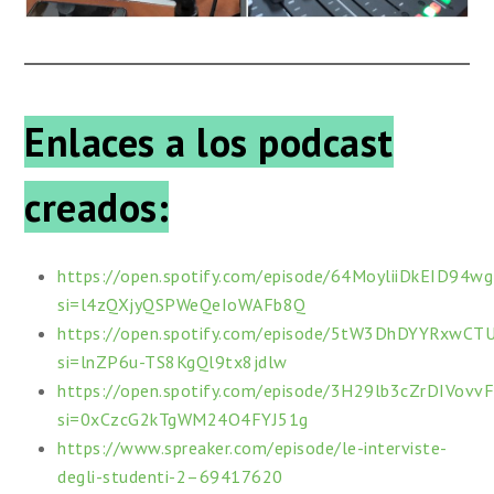
Enlaces a los podcast
creados:
https://open.spotify.com/episode/64MoyliiDkEID94
si=l4zQXjyQSPWeQeIoWAFb8Q
https://open.spotify.com/episode/5tW3DhDYYRxwCT
si=lnZP6u-TS8KgQl9tx8jdlw
https://open.spotify.com/episode/3H29lb3cZrDIVov
si=0xCzcG2kTgWM24O4FYJ51g
https://www.spreaker.com/episode/le-interviste-
degli-studenti-2–69417620