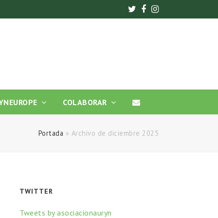
Twitter
Facebook
Instagram
YNEUROPE
COLABORAR
Portada
»
Archivo de diciembre 2025
TWITTER
Tweets by asociacionauryn